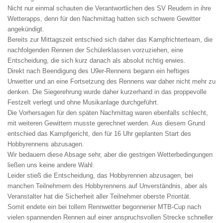
Nicht nur einmal schauten die Verantwortlichen des SV Reudern in ihre
Wetterapps, denn für den Nachmittag hatten sich schwere Gewitter
angekündigt.
Bereits zur Mittagszeit entschied sich daher das Kampfrichterteam, die
nachfolgenden Rennen der Schülerklassen vorzuziehen, eine
Entscheidung, die sich kurz danach als absolut richtig erwies.
Direkt nach Beendigung des U9er-Rennens begann ein heftiges
Unwetter und an eine Fortsetzung des Rennens war daher nicht mehr zu
denken. Die Siegerehrung wurde daher kurzerhand in das proppevolle
Festzelt verlegt und ohne Musikanlage durchgeführt.
Die Vorhersagen für den späten Nachmittag waren ebenfalls schlecht,
mit weiteren Gewittern musste gerechnet werden. Aus diesem Grund
entschied das Kampfgericht, den für 16 Uhr geplanten Start des
Hobbyrennens abzusagen.
Wir bedauern diese Absage sehr, aber die gestrigen Wetterbedingungen
ließen uns keine andere Wahl.
Leider stieß die Entscheidung, das Hobbyrennen abzusagen, bei
manchen Teilnehmern des Hobbyrennens auf Unverständnis, aber als
Veranstalter hat die Sicherheit aller Teilnehmer oberste Priorität.
Somit endete ein bei tollem Rennwetter begonnener MTB-Cup nach
vielen spannenden Rennen auf einer anspruchsvollen Strecke schneller